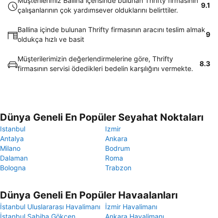
Müşterilerimiz Ballina içerisinde bulunan Thrifty firmasının
9.1
çalışanlarının çok yardımsever olduklarını belirttiler.
Ballina içinde bulunan Thrifty firmasının aracını teslim almak
9
oldukça hızlı ve basit
Müşterilerimizin değerlendirmelerine göre, Thrifty
8.3
firmasının servisi ödedikleri bedelin karşılığını vermekte.
Dünya Geneli En Popüler Seyahat Noktaları
Istanbul
Izmir
Antalya
Ankara
Milano
Bodrum
Dalaman
Roma
Bologna
Trabzon
Dünya Geneli En Popüler Havaalanları
İstanbul Uluslararası Havalimanı
İzmir Havalimanı
İstanbul Sabiha Gökçen
Ankara Havalimanı