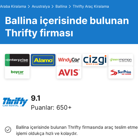
Araba Kiralama
Avustralya
Ballina
Thrifty Araç Kiralama
Ballina içerisinde bulunan
Thrifty firması
9.1
Puanlar
:
650+
Ballina içerisinde bulunan Thrifty firmasında araç teslim etme
işlemi oldukça hızlı ve kolaydır.