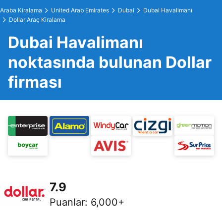
Araba Kiralama
United Arab Emirates
Dubai
Dubai Havalimanı
Dollar Araç Kiralama
Dubai Havalimanı
noktasında bulunan Dollar
firması
7.9
Puanlar
:
6,000+