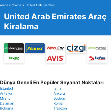
Araba Kiralama
United Arab Emirates
United Arab Emirates Araç
Kiralama
Dünya Geneli En Popüler Seyahat Noktaları
Istanbul
Izmir
Antalya
Ankara
Milano
Bodrum
Dalaman
Roma
Bologna
Trabzon