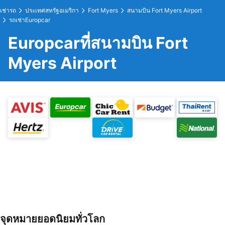
เช่ารถ
ประเทศสหรัฐอเมริกา
Fort Myers
สนามบิน Fort Myers Airport
รถเช่าEuropcar
Europcarที่สนามบิน Fort
Myers Airport
จุดหมายยอดนิยมทั่วโลก