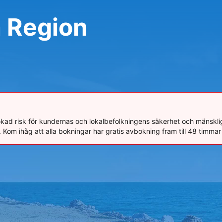
a Region
kad risk för kundernas och lokalbefolkningens säkerhet och mänsklig
r. Kom ihåg att alla bokningar har gratis avbokning fram till 48 timm