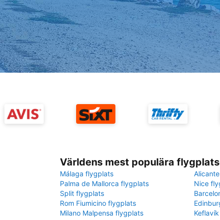
Världens mest populära flygplats
Málaga flygplats
Alicante
Palma de Mallorca flygplats
Nice fly
Split flygplats
Barcelo
Rom Fiumicino flygplats
Edinbur
Milano Malpensa flygplats
Keflavík