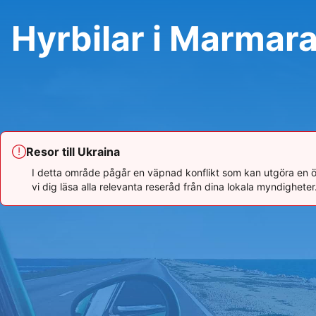
Hyrbilar i Marmar
Resor till Ukraina
I detta område pågår en väpnad konflikt som kan utgöra en ö
vi dig läsa alla relevanta reseråd från dina lokala myndighete