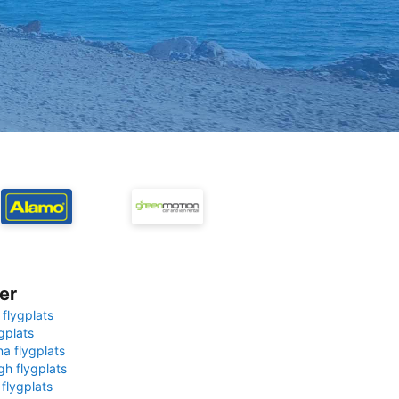
er
 flygplats
gplats
na flygplats
gh flygplats
 flygplats