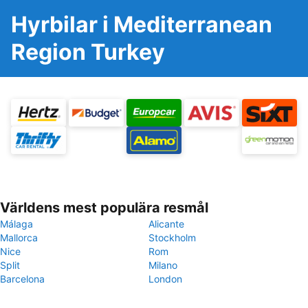
Hyrbilar i Mediterranean
Region Turkey
Världens mest populära resmål
Málaga
Alicante
Mallorca
Stockholm
Nice
Rom
Split
Milano
Barcelona
London