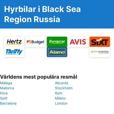
Hyrbilar i Black Sea
Region Russia
Världens mest populära resmål
Málaga
Alicante
Mallorca
Stockholm
Nice
Rom
Split
Milano
Barcelona
London