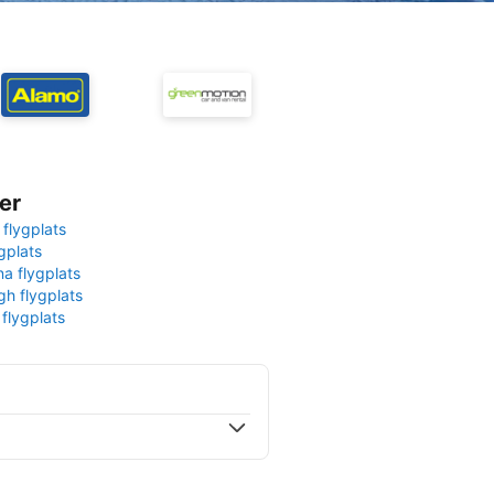
er
 flygplats
gplats
na flygplats
gh flygplats
 flygplats