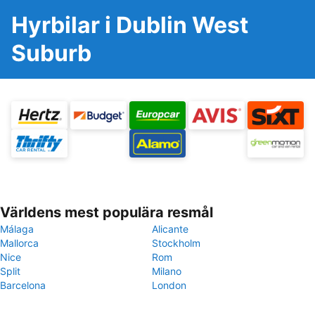
Hyrbilar i Dublin West
Suburb
Världens mest populära resmål
Málaga
Alicante
Mallorca
Stockholm
Nice
Rom
Split
Milano
Barcelona
London