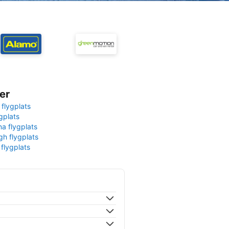
er
 flygplats
gplats
na flygplats
gh flygplats
 flygplats