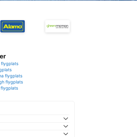
er
 flygplats
gplats
na flygplats
gh flygplats
 flygplats