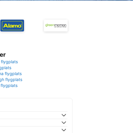
er
 flygplats
gplats
na flygplats
gh flygplats
 flygplats