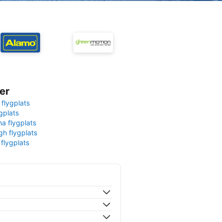
er
 flygplats
gplats
na flygplats
gh flygplats
 flygplats