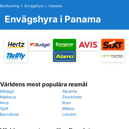
Biluthyrning
Envägshyra
Panama
Envägshyra i Panama
Världens mest populära resmål
Málaga
Alicante
Mallorca
Stockholm
Nice
Rom
Split
Milano
Barcelona
London