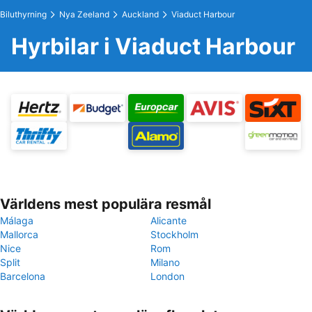
Biluthyrning
Nya Zeeland
Auckland
Viaduct Harbour
Hyrbilar i Viaduct Harbour
Världens mest populära resmål
Málaga
Alicante
Mallorca
Stockholm
Nice
Rom
Split
Milano
Barcelona
London