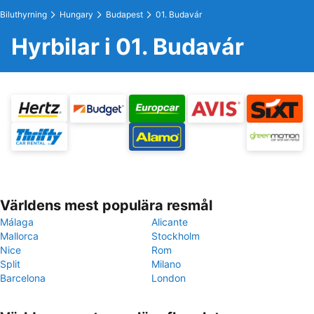
Biluthyrning
Hungary
Budapest
01. Budavár
Hyrbilar i 01. Budavár
Världens mest populära resmål
Málaga
Alicante
Mallorca
Stockholm
Nice
Rom
Split
Milano
Barcelona
London