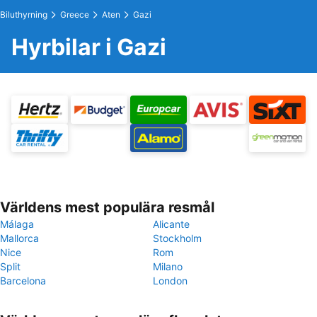
Biluthyrning
Greece
Aten
Gazi
Hyrbilar i Gazi
Världens mest populära resmål
Málaga
Alicante
Mallorca
Stockholm
Nice
Rom
Split
Milano
Barcelona
London