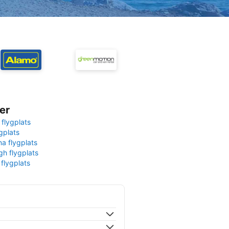
er
 flygplats
gplats
na flygplats
gh flygplats
 flygplats