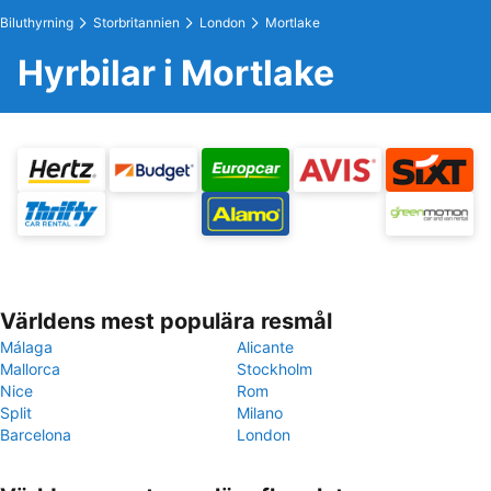
Biluthyrning
Storbritannien
London
Mortlake
Hyrbilar i Mortlake
Världens mest populära resmål
Málaga
Alicante
Mallorca
Stockholm
Nice
Rom
Split
Milano
Barcelona
London