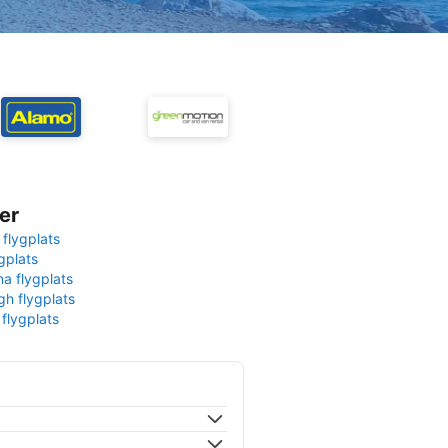
er
 flygplats
gplats
na flygplats
gh flygplats
 flygplats