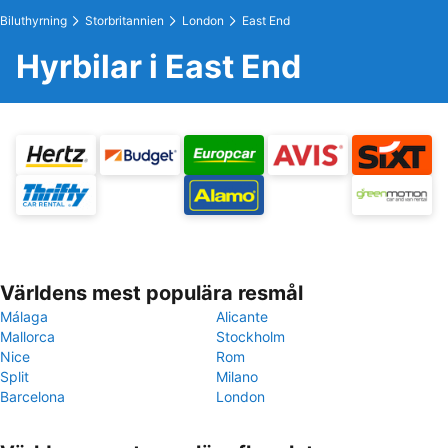
Biluthyrning
Storbritannien
London
East End
Hyrbilar i East End
Världens mest populära resmål
Málaga
Alicante
Mallorca
Stockholm
Nice
Rom
Split
Milano
Barcelona
London