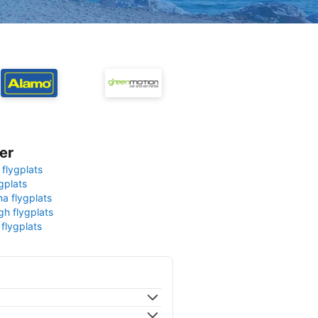
er
 flygplats
gplats
na flygplats
gh flygplats
 flygplats