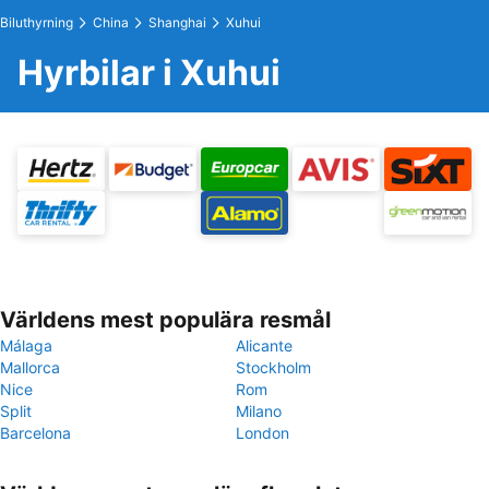
Biluthyrning
China
Shanghai
Xuhui
Hyrbilar i Xuhui
Världens mest populära resmål
Málaga
Alicante
Mallorca
Stockholm
Nice
Rom
Split
Milano
Barcelona
London