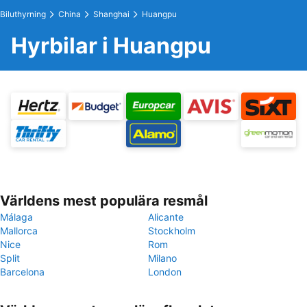
Biluthyrning
China
Shanghai
Huangpu
Hyrbilar i Huangpu
Världens mest populära resmål
Málaga
Alicante
Mallorca
Stockholm
Nice
Rom
Split
Milano
Barcelona
London