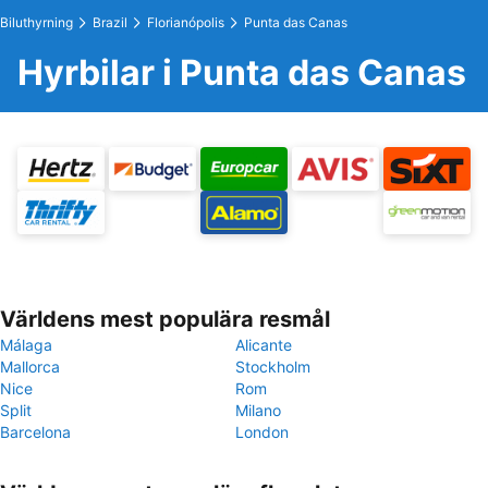
Biluthyrning
Brazil
Florianópolis
Punta das Canas
Hyrbilar i Punta das Canas
Världens mest populära resmål
Málaga
Alicante
Mallorca
Stockholm
Nice
Rom
Split
Milano
Barcelona
London