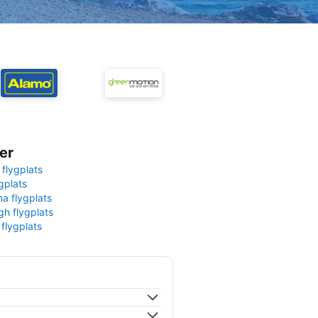
er
 flygplats
gplats
na flygplats
gh flygplats
 flygplats