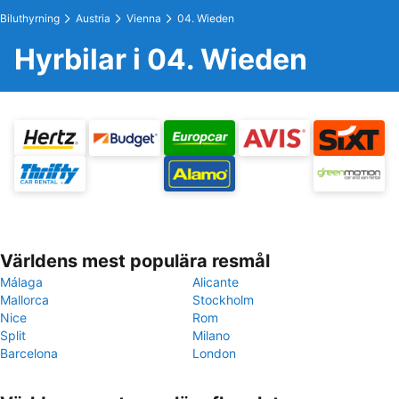
Biluthyrning
Austria
Vienna
04. Wieden
Hyrbilar i 04. Wieden
Världens mest populära resmål
Málaga
Alicante
Mallorca
Stockholm
Nice
Rom
Split
Milano
Barcelona
London