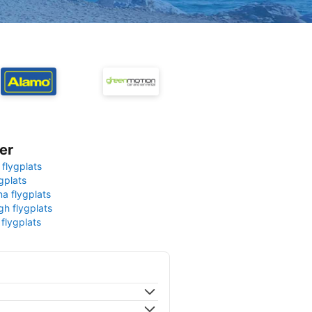
er
 flygplats
gplats
na flygplats
gh flygplats
 flygplats