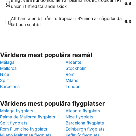
Enligt våra kundomdömen är bilarna hos itc tropicar i R?
6.8
union i tillfredställande skick
Att hämta en bil från itc tropicar i R?union är någorlunda
6.3
lätt och snabbt
Världens mest populära resmål
Málaga
Alicante
Mallorca
Stockholm
Nice
Rom
Split
Milano
Barcelona
London
Världens mest populära flygplatser
Málaga flygplats
Alicante flygplats
Palma de Mallorca flygplats
Nice flygplats
Split flygplats
Barcelona flygplats
Rom Fiumicino flygplats
Edinburgh flygplats
Milano Malpensa flygplats
Keflavík flygplats