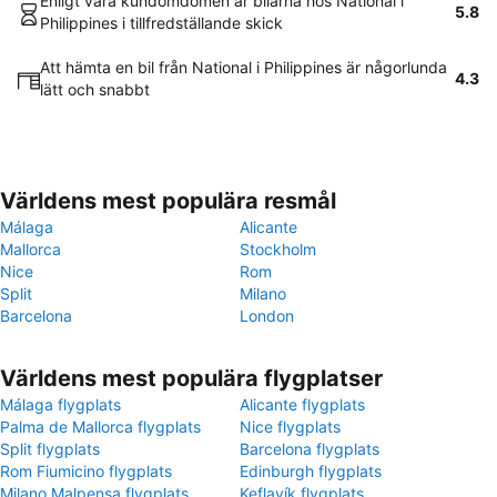
Enligt våra kundomdömen är bilarna hos National i
5.8
Philippines i tillfredställande skick
Att hämta en bil från National i Philippines är någorlunda
4.3
lätt och snabbt
Världens mest populära resmål
Málaga
Alicante
Mallorca
Stockholm
Nice
Rom
Split
Milano
Barcelona
London
Världens mest populära flygplatser
Málaga flygplats
Alicante flygplats
Palma de Mallorca flygplats
Nice flygplats
Split flygplats
Barcelona flygplats
Rom Fiumicino flygplats
Edinburgh flygplats
Milano Malpensa flygplats
Keflavík flygplats