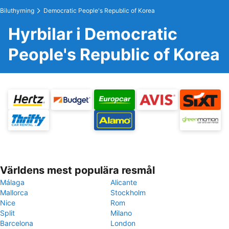
Biluthyrning
Democratic People's Republic of Korea
Hyrbilar i Democratic
People's Republic of Korea
Världens mest populära resmål
Málaga
Alicante
Mallorca
Stockholm
Nice
Rom
Split
Milano
Barcelona
London