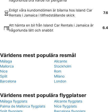
någorlunda bra värde för pengarna
Enligt våra kundomdömen är bilarna hos Island Car
7.6
Rentals i Jamaica i tillfredställande skick
Att hämta en bil från Island Car Rentals i Jamaica är
6.4
någorlunda lätt och snabbt
Världens mest populära resmål
Málaga
Alicante
Mallorca
Stockholm
Nice
Rom
Split
Milano
Barcelona
London
Världens mest populära flygplatser
Málaga flygplats
Alicante flygplats
Palma de Mallorca flygplats
Nice flygplats
Split flygplats
Barcelona flygplats