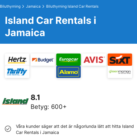
Biluthyrning
Jamaica
Biluthyrning Island Car Rentals
Island Car Rentals i
Jamaica
8.1
Betyg
:
600+
Våra kunder säger att det är någorlunda lätt att hitta Island
Car Rentals i Jamaica