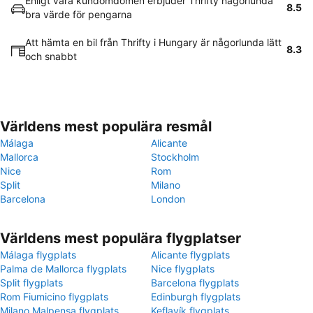
Enligt våra kundomdömen erbjuder Thrifty någorlunda
8.5
bra värde för pengarna
Att hämta en bil från Thrifty i Hungary är någorlunda lätt
8.3
och snabbt
Världens mest populära resmål
Málaga
Alicante
Mallorca
Stockholm
Nice
Rom
Split
Milano
Barcelona
London
Världens mest populära flygplatser
Málaga flygplats
Alicante flygplats
Palma de Mallorca flygplats
Nice flygplats
Split flygplats
Barcelona flygplats
Rom Fiumicino flygplats
Edinburgh flygplats
Milano Malpensa flygplats
Keflavík flygplats