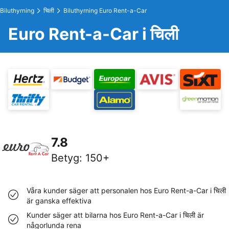
Biluthyrning
चिली
Biluthyrning Euro Rent-a-Car
Euro Rent-a-Car i चिली
7.8
Betyg
:
150+
Våra kunder säger att personalen hos Euro Rent-a-Car i चिली
är ganska effektiva
Kunder säger att bilarna hos Euro Rent-a-Car i चिली är
någorlunda rena