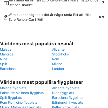
Att hämta en bil från Euro Rent-a-Car i चिली är någorlunda
7
lätt och snabbt
Våra kunder säger att det är någorlunda lätt att hitta
6.9
Euro Rent-a-Car i चिली
Världens mest populära resmål
Málaga
Alicante
Mallorca
Stockholm
Nice
Rom
Split
Milano
Barcelona
London
Världens mest populära flygplatser
Málaga flygplats
Alicante flygplats
Palma de Mallorca flygplats
Nice flygplats
Split flygplats
Barcelona flygplats
Rom Fiumicino flygplats
Edinburgh flygplats
Milano Malpensa flygplats
Keflavík flygplats