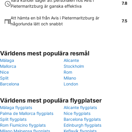
Våra kunder säger att personalen hos Avis i
7.8
Pietermaritzburg är ganska effektiva
Att hämta en bil från Avis i Pietermaritzburg är
7.5
någorlunda lätt och snabbt
Världens mest populära resmål
Málaga
Alicante
Mallorca
Stockholm
Nice
Rom
Split
Milano
Barcelona
London
Världens mest populära flygplatser
Málaga flygplats
Alicante flygplats
Palma de Mallorca flygplats
Nice flygplats
Split flygplats
Barcelona flygplats
Rom Fiumicino flygplats
Edinburgh flygplats
Milano Malpensa flygplats
Keflavík flygplats