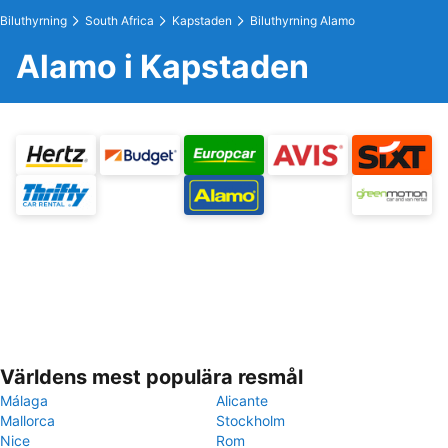
Biluthyrning
South Africa
Kapstaden
Biluthyrning Alamo
Alamo i Kapstaden
Världens mest populära resmål
Málaga
Alicante
Mallorca
Stockholm
Nice
Rom