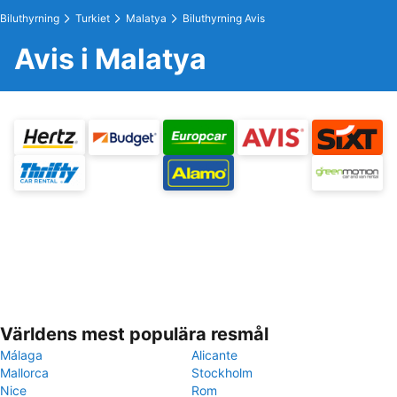
Biluthyrning
Turkiet
Malatya
Biluthyrning Avis
Avis i Malatya
Världens mest populära resmål
Málaga
Alicante
Mallorca
Stockholm
Nice
Rom