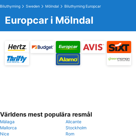
Biluthyrning
Sweden
Mölndal
Biluthyrning Europcar
Europcar i Mölndal
Världens mest populära resmål
Málaga
Alicante
Mallorca
Stockholm
Nice
Rom