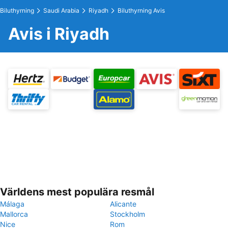
Biluthyrning
Saudi Arabia
Riyadh
Biluthyrning Avis
Avis i Riyadh
Världens mest populära resmål
Málaga
Alicante
Mallorca
Stockholm
Nice
Rom