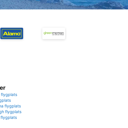
er
 flygplats
gplats
na flygplats
gh flygplats
 flygplats