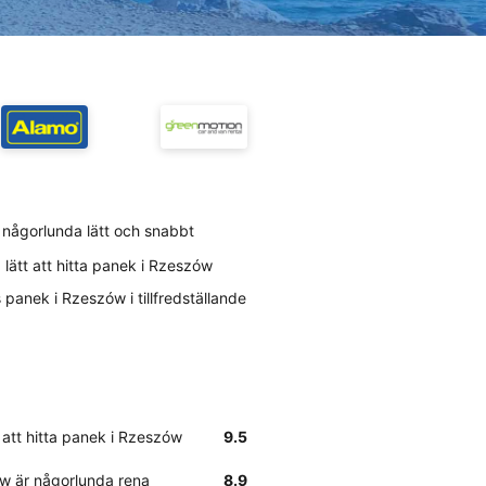
 någorlunda lätt och snabbt
lätt att hitta panek i Rzeszów
panek i Rzeszów i tillfredställande
 att hitta panek i Rzeszów
9.5
ów är någorlunda rena
8.9