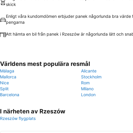
skick
Enligt våra kundomdömen erbjuder panek någorlunda bra värde 
pengarna
Att hämta en bil från panek i Rzeszów är någorlunda lätt och sna
Världens mest populära resmål
Málaga
Alicante
Mallorca
Stockholm
Nice
Rom
Split
Milano
Barcelona
London
I närheten av Rzeszów
Rzeszów flygplats