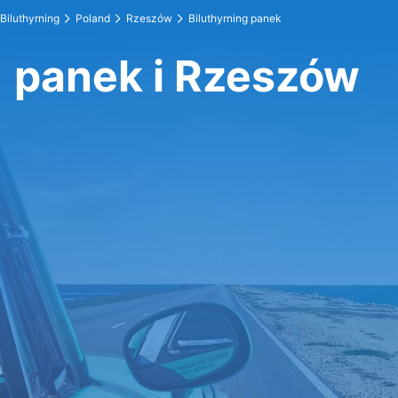
Biluthyrning
Poland
Rzeszów
Biluthyrning panek
panek i Rzeszów