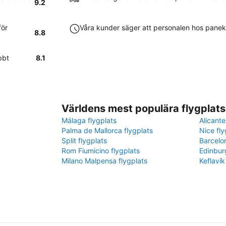
9.2
för
Våra kunder säger att personalen hos panek
8.8
bbt
8.1
Världens mest populära flygplats
Málaga flygplats
Alicante
Palma de Mallorca flygplats
Nice fly
Split flygplats
Barcelo
Rom Fiumicino flygplats
Edinbur
Milano Malpensa flygplats
Keflavík