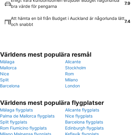
Enligt våra kundomdömen erbjuder Budget någorlunda
7.9
bra värde för pengarna
Att hämta en bil från Budget i Auckland är någorlunda lätt
7.4
och snabbt
Världens mest populära resmål
Málaga
Alicante
Mallorca
Stockholm
Nice
Rom
Split
Milano
Barcelona
London
Världens mest populära flygplatser
Málaga flygplats
Alicante flygplats
Palma de Mallorca flygplats
Nice flygplats
Split flygplats
Barcelona flygplats
Rom Fiumicino flygplats
Edinburgh flygplats
Milano Malpensa flygplats
Keflavík flygplats