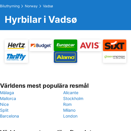
Biluthyrning
Norway
Vadsø
Hyrbilar i Vadsø
Världens mest populära resmål
Málaga
Alicante
Mallorca
Stockholm
Nice
Rom
Split
Milano
Barcelona
London