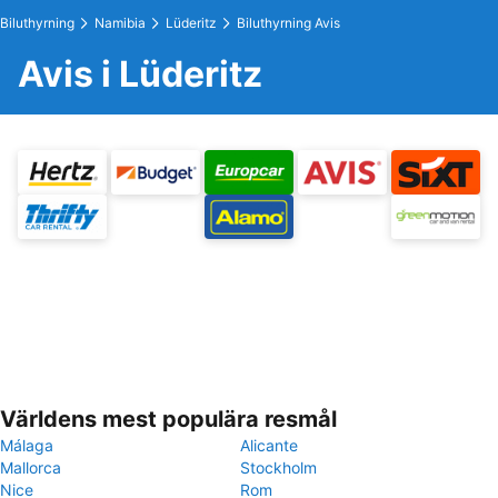
Biluthyrning
Namibia
Lüderitz
Biluthyrning Avis
Avis i Lüderitz
Världens mest populära resmål
Málaga
Alicante
Mallorca
Stockholm
Nice
Rom