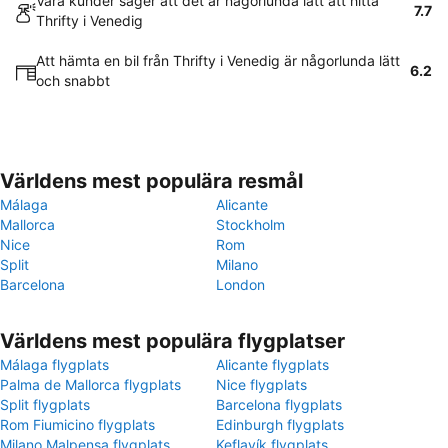
Våra kunder säger att det är någorlunda lätt att hitta
7.7
Thrifty i Venedig
Att hämta en bil från Thrifty i Venedig är någorlunda lätt
6.2
och snabbt
Världens mest populära resmål
Málaga
Alicante
Mallorca
Stockholm
Nice
Rom
Split
Milano
Barcelona
London
Världens mest populära flygplatser
Málaga flygplats
Alicante flygplats
Palma de Mallorca flygplats
Nice flygplats
Split flygplats
Barcelona flygplats
Rom Fiumicino flygplats
Edinburgh flygplats
Milano Malpensa flygplats
Keflavík flygplats