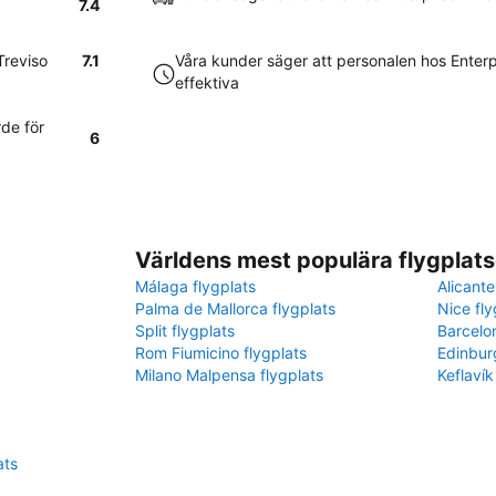
7.4
Treviso
7.1
Våra kunder säger att personalen hos Enterp
effektiva
de för
6
Världens mest populära flygplats
Málaga flygplats
Alicante
Palma de Mallorca flygplats
Nice fly
Split flygplats
Barcelo
Rom Fiumicino flygplats
Edinbur
Milano Malpensa flygplats
Keflavík
ats