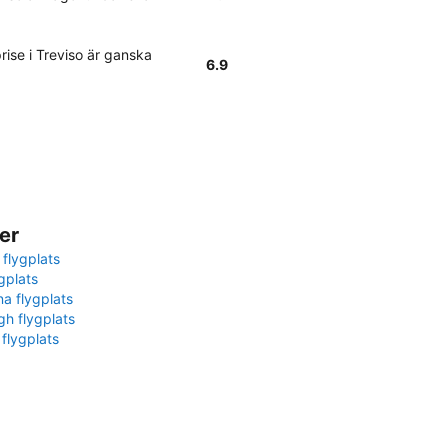
rise i Treviso är ganska
6.9
er
 flygplats
gplats
na flygplats
gh flygplats
 flygplats