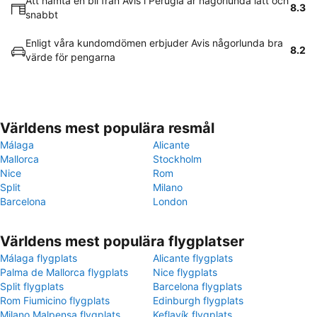
Att hämta en bil från Avis i Perugia är någorlunda lätt och
8.3
snabbt
Enligt våra kundomdömen erbjuder Avis någorlunda bra
8.2
värde för pengarna
Världens mest populära resmål
Málaga
Alicante
Mallorca
Stockholm
Nice
Rom
Split
Milano
Barcelona
London
Världens mest populära flygplatser
Málaga flygplats
Alicante flygplats
Palma de Mallorca flygplats
Nice flygplats
Split flygplats
Barcelona flygplats
Rom Fiumicino flygplats
Edinburgh flygplats
Milano Malpensa flygplats
Keflavík flygplats