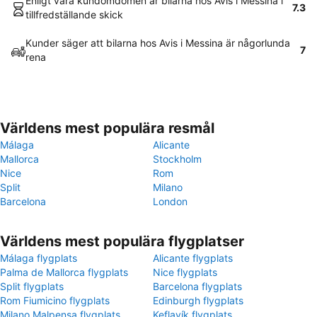
Enligt våra kundomdömen är bilarna hos Avis i Messina i
7.3
tillfredställande skick
Kunder säger att bilarna hos Avis i Messina är någorlunda
7
rena
Världens mest populära resmål
Málaga
Alicante
Mallorca
Stockholm
Nice
Rom
Split
Milano
Barcelona
London
Världens mest populära flygplatser
Málaga flygplats
Alicante flygplats
Palma de Mallorca flygplats
Nice flygplats
Split flygplats
Barcelona flygplats
Rom Fiumicino flygplats
Edinburgh flygplats
Milano Malpensa flygplats
Keflavík flygplats