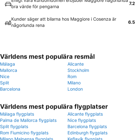
Enligt våra kundomdömen erbjuder Maggiore någorlunda
7.2
bra värde för pengarna
Kunder säger att bilarna hos Maggiore i Cosenza är
6.5
någorlunda rena
Världens mest populära resmål
Málaga
Alicante
Mallorca
Stockholm
Nice
Rom
Split
Milano
Barcelona
London
Världens mest populära flygplatser
Málaga flygplats
Alicante flygplats
Palma de Mallorca flygplats
Nice flygplats
Split flygplats
Barcelona flygplats
Rom Fiumicino flygplats
Edinburgh flygplats
Milano Malpensa flygplats
Keflavík flygplats