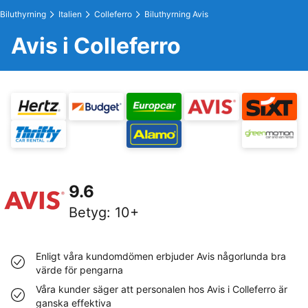
Biluthyrning
Italien
Colleferro
Biluthyrning Avis
Avis i Colleferro
9.6
Betyg
:
10+
Enligt våra kundomdömen erbjuder Avis någorlunda bra
värde för pengarna
Våra kunder säger att personalen hos Avis i Colleferro är
ganska effektiva