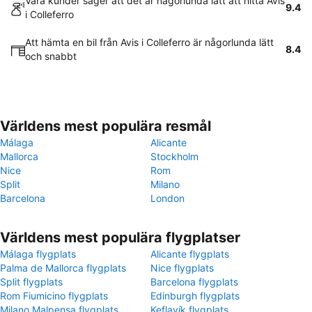
Våra kunder säger att det är någorlunda lätt att hitta Avis
9.4
i Colleferro
Att hämta en bil från Avis i Colleferro är någorlunda lätt
8.4
och snabbt
Världens mest populära resmål
Málaga
Alicante
Mallorca
Stockholm
Nice
Rom
Split
Milano
Barcelona
London
Världens mest populära flygplatser
Málaga flygplats
Alicante flygplats
Palma de Mallorca flygplats
Nice flygplats
Split flygplats
Barcelona flygplats
Rom Fiumicino flygplats
Edinburgh flygplats
Milano Malpensa flygplats
Keflavík flygplats